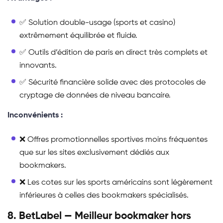
✅ Solution double-usage (sports et casino)
extrêmement équilibrée et fluide.
✅ Outils d’édition de paris en direct très complets et
innovants.
✅ Sécurité financière solide avec des protocoles de
cryptage de données de niveau bancaire.
Inconvénients :
❌ Offres promotionnelles sportives moins fréquentes
que sur les sites exclusivement dédiés aux
bookmakers.
❌ Les cotes sur les sports américains sont légèrement
inférieures à celles des bookmakers spécialisés.
8. BetLabel — Meilleur bookmaker hors