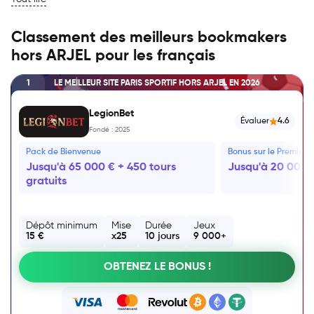
en situation, loin des promesses marketing habituelles.
Classement des meilleurs bookmakers
hors ARJEL pour les français
LegionBet
Évaluer
4.6
Fondé : 2025
Pack de Bienvenue
Bonus sur le Premier 
Jusqu'à 65 000 € + 450 tours
Jusqu'à 20 000 
gratuits
Dépôt minimum
Mise
Durée
Jeux
15 €
x25
10 jours
9 000+
OBTENEZ LE BONUS !