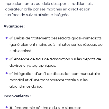
impressionnante : au-delà des sports traditionnels,
l’opérateur brille par ses marchés en direct et son
interface de suivi statistique intégrée.
Avantages :
✅ Délais de traitement des retraits quasi-immédiats
(généralement moins de 5 minutes sur les réseaux de
stablecoins).
✅ Absence de frais de transaction sur les dépôts de
devises cryptographiques.
✅ Intégration d’un fil de discussion communautaire
mondial et d’une transparence totale sur les
algorithmes de jeu.
Inconvénients :
❌ L’ergonomie générale du site s’adresse