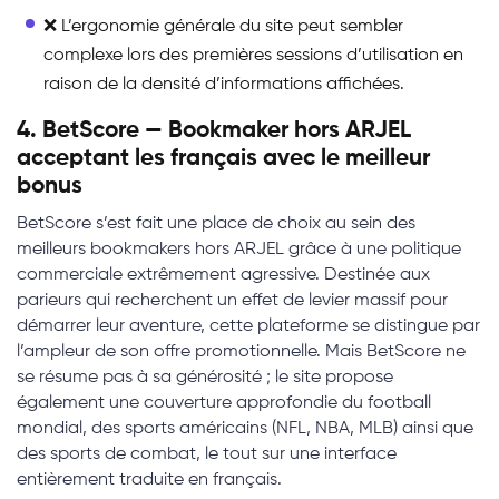
❌ L’ergonomie générale du site peut sembler
complexe lors des premières sessions d’utilisation en
raison de la densité d’informations affichées.
4. BetScore — Bookmaker hors ARJEL
acceptant les français avec le meilleur
bonus
BetScore s’est fait une place de choix au sein des
meilleurs bookmakers hors ARJEL grâce à une politique
commerciale extrêmement agressive. Destinée aux
parieurs qui recherchent un effet de levier massif pour
démarrer leur aventure, cette plateforme se distingue par
l’ampleur de son offre promotionnelle. Mais BetScore ne
se résume pas à sa générosité ; le site propose
également une couverture approfondie du football
mondial, des sports américains (NFL, NBA, MLB) ainsi que
des sports de combat, le tout sur une interface
entièrement traduite en français.