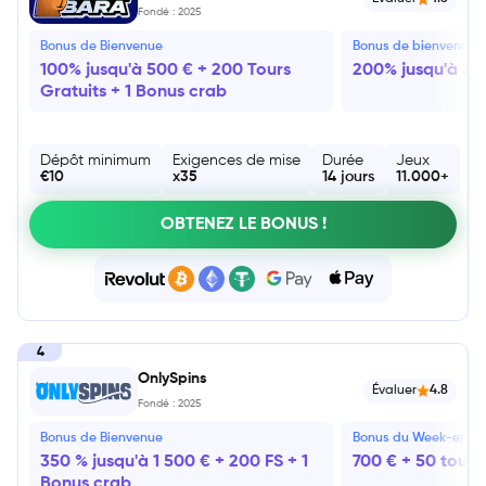
Fondé : 2025
Bonus de Bienvenue
Bonus de bienvenue 
100% jusqu'à 500 € + 200 Tours
200% jusqu'à 3 
Gratuits + 1 Bonus crab
Dépôt minimum
Exigences de mise
Durée
Jeux
€10
x35
14 jours
11.000+
OBTENEZ LE BONUS !
OnlySpins
Évaluer
4.8
Fondé : 2025
Bonus de Bienvenue
Bonus du Week-end
350 % jusqu'à 1 500 € + 200 FS + 1
700 € + 50 tours
Bonus crab