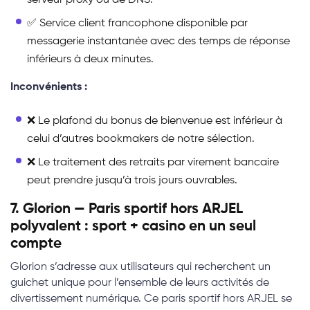
serveur proxy ou de DNS.
✅ Service client francophone disponible par
messagerie instantanée avec des temps de réponse
inférieurs à deux minutes.
Inconvénients :
❌ Le plafond du bonus de bienvenue est inférieur à
celui d’autres bookmakers de notre sélection.
❌ Le traitement des retraits par virement bancaire
peut prendre jusqu’à trois jours ouvrables.
7. Glorion — Paris sportif hors ARJEL
polyvalent : sport + casino en un seul
compte
Glorion s’adresse aux utilisateurs qui recherchent un
guichet unique pour l’ensemble de leurs activités de
divertissement numérique. Ce paris sportif hors ARJEL se