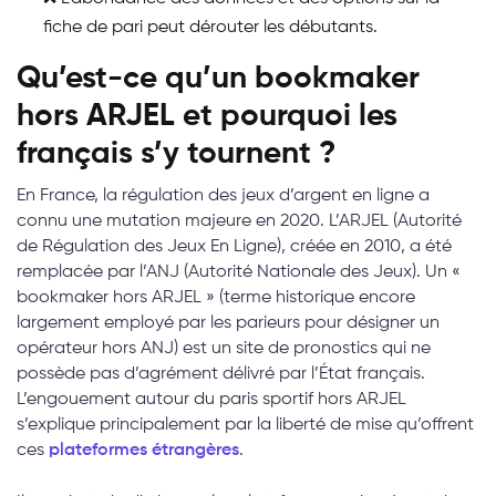
fiche de pari peut dérouter les débutants.
Qu’est-ce qu’un bookmaker
hors ARJEL et pourquoi les
français s’y tournent ?
En France, la régulation des jeux d’argent en ligne a
connu une mutation majeure en 2020. L’ARJEL (Autorité
de Régulation des Jeux En Ligne), créée en 2010, a été
remplacée par l’ANJ (Autorité Nationale des Jeux). Un «
bookmaker hors ARJEL » (terme historique encore
largement employé par les parieurs pour désigner un
opérateur hors ANJ) est un site de pronostics qui ne
possède pas d’agrément délivré par l’État français.
L’engouement autour du paris sportif hors ARJEL
s’explique principalement par la liberté de mise qu’offrent
ces
plateformes étrangères
.