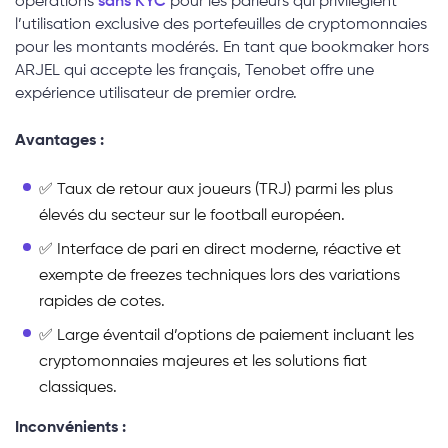
opérations
sans KYC
pour les parieurs qui privilégient
l’utilisation exclusive des portefeuilles de cryptomonnaies
pour les montants modérés. En tant que bookmaker hors
ARJEL qui accepte les français, Tenobet offre une
expérience utilisateur de premier ordre.
Avantages :
✅ Taux de retour aux joueurs (TRJ) parmi les plus
élevés du secteur sur le football européen.
✅ Interface de pari en direct moderne, réactive et
exempte de freezes techniques lors des variations
rapides de cotes.
✅ Large éventail d’options de paiement incluant les
cryptomonnaies majeures et les solutions fiat
classiques.
Inconvénients :