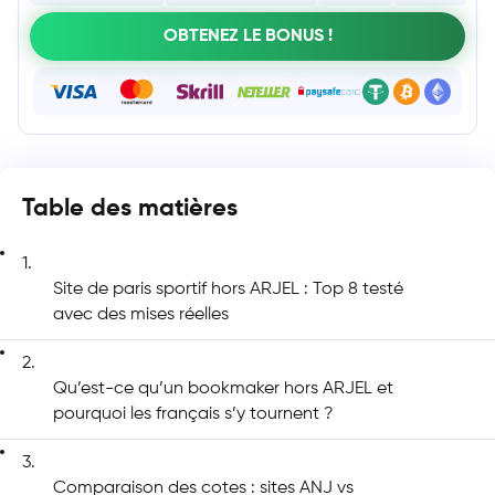
OBTENEZ LE BONUS !
Table des matières
Site de paris sportif hors ARJEL : Top 8 testé
avec des mises réelles
Qu’est-ce qu’un bookmaker hors ARJEL et
pourquoi les français s’y tournent ?
Comparaison des cotes : sites ANJ vs