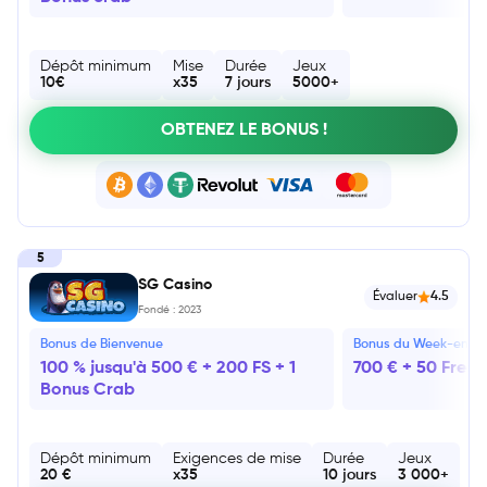
Dépôt minimum
Mise
Durée
Jeux
10€
x35
7 jours
5000+
OBTENEZ LE BONUS !
SG Casino
Évaluer
4.5
Fondé : 2023
Bonus de Bienvenue
Bonus du Week-end
100 % jusqu'à 500 € + 200 FS + 1
700 € + 50 Free 
Bonus Crab
Dépôt minimum
Exigences de mise
Durée
Jeux
20 €
x35
10 jours
3 000+