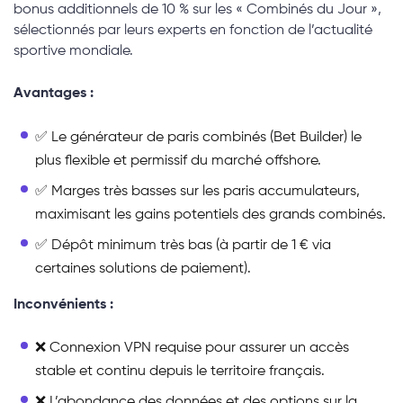
bonus additionnels de 10 % sur les « Combinés du Jour »,
sélectionnés par leurs experts en fonction de l’actualité
sportive mondiale.
Avantages :
✅ Le générateur de paris combinés (Bet Builder) le
plus flexible et permissif du marché offshore.
✅ Marges très basses sur les paris accumulateurs,
maximisant les gains potentiels des grands combinés.
✅ Dépôt minimum très bas (à partir de 1 € via
certaines solutions de paiement).
Inconvénients :
❌ Connexion VPN requise pour assurer un accès
stable et continu depuis le territoire français.
❌ L’abondance des données et des options sur la