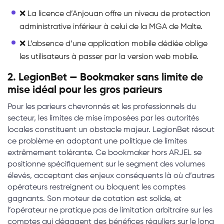
❌ La licence d’Anjouan offre un niveau de protection
administrative inférieur à celui de la MGA de Malte.
❌ L’absence d’une application mobile dédiée oblige
les utilisateurs à passer par la version web mobile.
2. LegionBet — Bookmaker sans limite de
mise idéal pour les gros parieurs
Pour les parieurs chevronnés et les professionnels du
secteur, les limites de mise imposées par les autorités
locales constituent un obstacle majeur. LegionBet résout
ce problème en adoptant une politique de limites
extrêmement tolérante. Ce bookmaker hors ARJEL se
positionne spécifiquement sur le segment des volumes
élevés, acceptant des enjeux conséquents là où d’autres
opérateurs restreignent ou bloquent les comptes
gagnants. Son moteur de cotation est solide, et
l’opérateur ne pratique pas de limitation arbitraire sur les
comptes qui dégagent des bénéfices réguliers sur le long