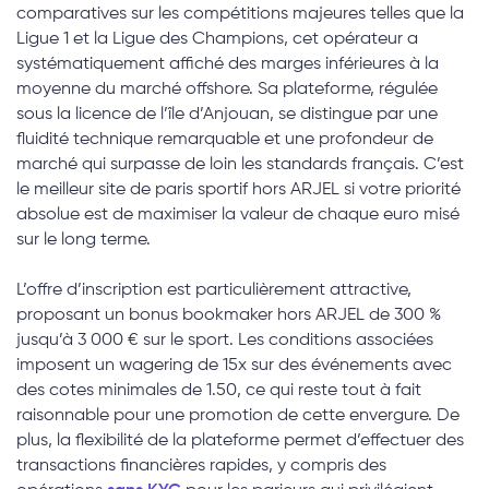
comparatives sur les compétitions majeures telles que la
Ligue 1 et la Ligue des Champions, cet opérateur a
systématiquement affiché des marges inférieures à la
moyenne du marché offshore. Sa plateforme, régulée
sous la licence de l’île d’Anjouan, se distingue par une
fluidité technique remarquable et une profondeur de
marché qui surpasse de loin les standards français. C’est
le meilleur site de paris sportif hors ARJEL si votre priorité
absolue est de maximiser la valeur de chaque euro misé
sur le long terme.
L’offre d’inscription est particulièrement attractive,
proposant un bonus bookmaker hors ARJEL de 300 %
jusqu’à 3 000 € sur le sport. Les conditions associées
imposent un wagering de 15x sur des événements avec
des cotes minimales de 1.50, ce qui reste tout à fait
raisonnable pour une promotion de cette envergure. De
plus, la flexibilité de la plateforme permet d’effectuer des
transactions financières rapides, y compris des