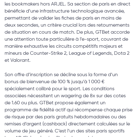
les bookmakers hors ARJEL. Sa section de paris en direct
bénéficie d’une infrastructure technologique avancée,
permettant de valider les fiches de paris en moins de
deux secondes, un critère crucial lors des retournements
de situation en cours de match. De plus, GTBet accorde
une attention toute particulière à l’e-sport, couvrant de
manière exhaustive les circuits compétitifs majeurs et
mineurs de Counter-Strike 2, League of Legends, Dota 2
et Valorant.
Son offre d’inscription se décline sous la forme d’un
bonus de bienvenue de 100 % jusqu’à 1 000 €
spécialement calibré pour le sport. Les conditions
associées nécessitent un wagering de 8x sur des cotes
de 1.60 ou plus. GTBet propose également un
programme de fidélité actif qui récompense chaque prise
de risque par des paris gratuits hebdomadaires ou des
remises d’argent (cashback) directement calculées sur le
volume de jeu généré. C’est l’un des sites paris sportifs