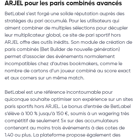
ARJEL pour les paris combinés avancés
BetLabel s’est forgé une solide réputation auprès des
stratèges du pari accumulé. Pour les utilisateurs qui
aiment combiner de multiples sélections pour décupler
leur multiplicateur global, ce site de pari sportif hors
ARJEL offre des outils inédits. Son module de création de
paris combinés (Bet Builder de nouvelle génération)
permet d’associer des événements normalement
incompatibles chez d’autres bookmakers, comme le
nombre de cartons d’un joueur combiné au score exact
et aux corners sur un même match.
BetLabel est une référence incontournable pour
quiconque souhaite optimiser son expérience sur un sites
paris sportifs hors ARJEL. Le bonus d’entrée de BetLabel
s’élève à 100 % jusqu’à 150 €, soumis à un wagering très
compétitif de seulement 5x sur des accumulateurs
contenant au moins trois événements à des cotes de
1.40 ou plus. La plateforme propose également des