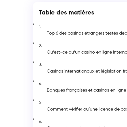
Table des matières
Top 6 des casinos étrangers testés dep
Qu’est-ce qu’un casino en ligne interna
Casinos internationaux et législation fran
Banques françaises et casinos en ligne 
Comment vérifier qu’une licence de ca