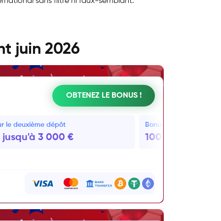
ernational sans filtre ni faux-semblant.
nt juin 2026
OBTENEZ LE BONUS !
ur le deuxième dépôt
Bonus sur le troisième 
 jusqu'à 3 000 €
100 % jusqu'à 6 