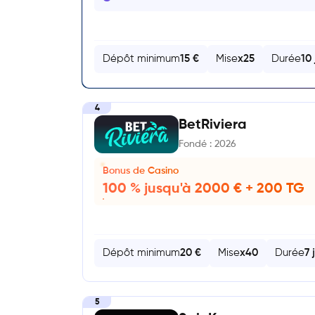
Dépôt minimum
15 €
Mise
x25
Durée
10 
BetRiviera
Fondé : 2026
Bonus de Casino
100 % jusqu'à 2000 € + 200 TG
Dépôt minimum
20 €
Mise
x40
Durée
7 