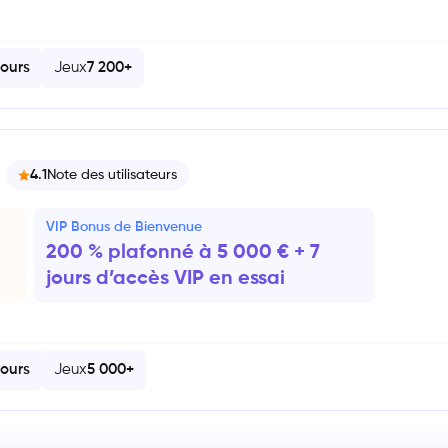
jours
Jeux
7 200+
4.1
Note des utilisateurs
VIP Bonus de Bienvenue
200 % plafonné à 5 000 € + 7
jours d’accès VIP en essai
jours
Jeux
5 000+