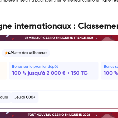
mplète mise à nu pour identifier le meilleur casino en ligne int
igne internationaux : Classeme
4.9
Note des utilisateurs
Bonus sur le premier dépôt
Bonus s
100 % jusqu'à 2 000 € + 150 TG
100 %
jours
Jeux
6 000+