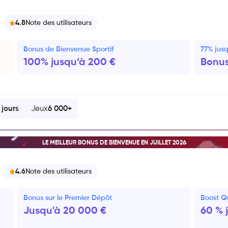
4.8
Note des utilisateurs
Bonus de Bienvenue Sportif
77% jus
100% jusqu’à 200 €
Bonu
 jours
Jeux
6 000+
4.6
Note des utilisateurs
Bonus sur le Premier Dépôt
Boost Q
Jusqu'à 20 000 €
60 % 