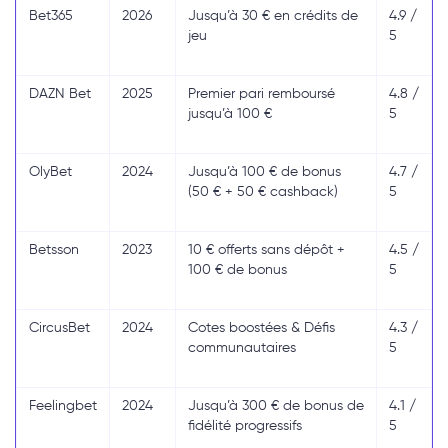
Bet365
2026
Jusqu’à 30 € en crédits de
4.9 /
jeu
5
DAZN Bet
2025
Premier pari remboursé
4.8 /
jusqu’à 100 €
5
OlyBet
2024
Jusqu’à 100 € de bonus
4.7 /
(50 € + 50 € cashback)
5
Betsson
2023
10 € offerts sans dépôt +
4.5 /
100 € de bonus
5
CircusBet
2024
Cotes boostées & Défis
4.3 /
communautaires
5
Feelingbet
2024
Jusqu’à 300 € de bonus de
4.1 /
fidélité progressifs
5