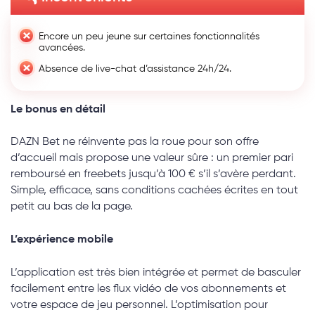
Encore un peu jeune sur certaines fonctionnalités
avancées.
Absence de live-chat d’assistance 24h/24.
Le bonus en détail
DAZN Bet ne réinvente pas la roue pour son offre
d’accueil mais propose une valeur sûre : un premier pari
remboursé en freebets jusqu’à 100 € s’il s’avère perdant.
Simple, efficace, sans conditions cachées écrites en tout
petit au bas de la page.
L’expérience mobile
L’application est très bien intégrée et permet de basculer
facilement entre les flux vidéo de vos abonnements et
votre espace de jeu personnel. L’optimisation pour