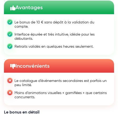
Avantages
Le bonus de 10 € sans dépôt à la validation du
compte.
Interface épurée et très intuitive, idéale pour les
débutants.
Retraits validés en quelques heures seulement.
Inconvénients
Le catalogue d’événements secondaires est parfois un
peu limité.
Moins d’animations visuelles « gamifiées » que certains
concurrents.
Le bonus en détail