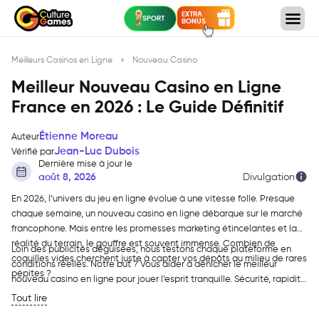
EXTRA
SPORT
BONUS
Meilleurs Casinos en Ligne
»
Nouveau Casino
Meilleur Nouveau Casino en Ligne
France en 2026 : Le Guide Définitif
Étienne Moreau
Auteur
Jean-Luc Dubois
Vérifié par
Dernière mise à jour le
août 8, 2026
Divulgation
En 2026, l’univers du jeu en ligne évolue à une vitesse folle. Presque
chaque semaine, un nouveau casino en ligne débarque sur le marché
francophone. Mais entre les promesses marketing étincelantes et la
réalité du terrain, le gouffre est souvent immense. Combien de
Loin des publicités déguisées, nous testons chaque plateforme en
coquilles vides cherchent juste à capter vos dépôts au milieu de rares
conditions réelles. Notre but ? Vous aider à dénicher le meilleur
pépites ?
nouveau casino en ligne pour jouer l’esprit tranquille. Sécurité, rapidité
des retraits ou alternatives légales, on passe tout au scanner sans
complaisance.