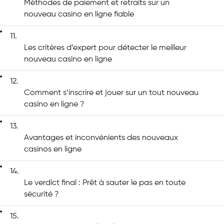
Méthodes de paiement et retraits sur un
nouveau casino en ligne fiable
Les critères d’expert pour détecter le meilleur
nouveau casino en ligne
Comment s’inscrire et jouer sur un tout nouveau
casino en ligne ?
Avantages et inconvénients des nouveaux
casinos en ligne
Le verdict final : Prêt à sauter le pas en toute
sécurité ?