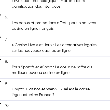
L’évolution technologique : Mobile-first et
gamification des interfaces
Les bonus et promotions offerts par un nouveau
casino en ligne français
« Casino Live » et Jeux : Les alternatives légales
sur les nouveaux casinos en ligne
Paris Sportifs et eSport : Le cœur de l’offre du
meilleur nouveau casino en ligne
Crypto-Casinos et Web3 : Quel est le cadre
légal actuel en France ?