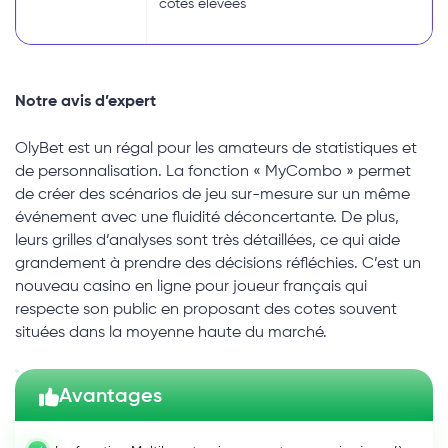
cotes élevées
Notre avis d’expert
OlyBet est un régal pour les amateurs de statistiques et
de personnalisation. La fonction « MyCombo » permet
de créer des scénarios de jeu sur-mesure sur un même
événement avec une fluidité déconcertante. De plus,
leurs grilles d’analyses sont très détaillées, ce qui aide
grandement à prendre des décisions réfléchies. C’est un
nouveau casino en ligne pour joueur français qui
respecte son public en proposant des cotes souvent
situées dans la moyenne haute du marché.
Avantages