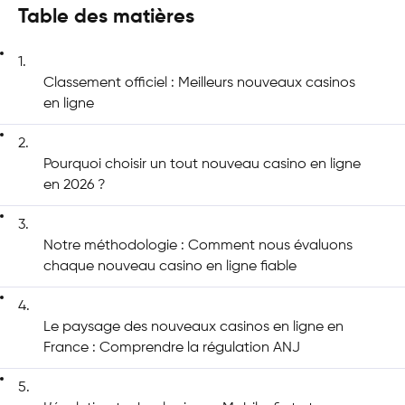
Table des matières
Classement officiel : Meilleurs nouveaux casinos
en ligne
Pourquoi choisir un tout nouveau casino en ligne
en 2026 ?
Notre méthodologie : Comment nous évaluons
chaque nouveau casino en ligne fiable
Le paysage des nouveaux casinos en ligne en
France : Comprendre la régulation ANJ