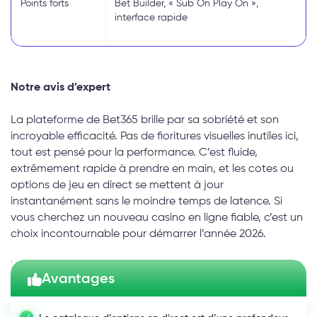
Points forts
Bet Builder, « Sub On Play On »,
interface rapide
Notre avis d’expert
La plateforme de Bet365 brille par sa sobriété et son
incroyable efficacité. Pas de fioritures visuelles inutiles ici,
tout est pensé pour la performance. C’est fluide,
extrêmement rapide à prendre en main, et les cotes ou
options de jeu en direct se mettent à jour
instantanément sans le moindre temps de latence. Si
vous cherchez un nouveau casino en ligne fiable, c’est un
choix incontournable pour démarrer l’année 2026.
Avantages