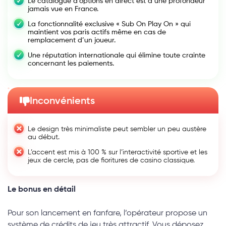
Le catalogue d’options en direct est d’une profondeur
jamais vue en France.
La fonctionnalité exclusive « Sub On Play On » qui
maintient vos paris actifs même en cas de
remplacement d’un joueur.
Une réputation internationale qui élimine toute crainte
concernant les paiements.
Inconvénients
Le design très minimaliste peut sembler un peu austère
au début.
L’accent est mis à 100 % sur l’interactivité sportive et les
jeux de cercle, pas de fioritures de casino classique.
Le bonus en détail
Pour son lancement en fanfare, l’opérateur propose un
système de crédits de jeu très attractif. Vous déposez