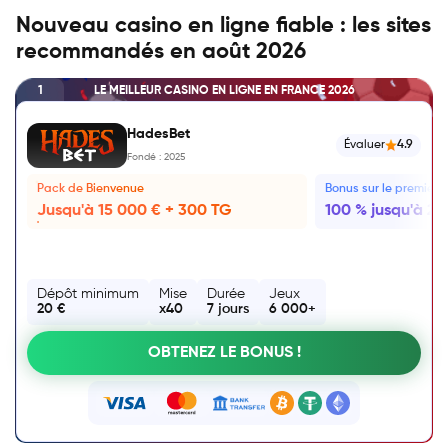
Nouveau casino en ligne fiable : les sites
recommandés en août 2026
HadesBet
Évaluer
4.9
Fondé : 2025
Pack de Bienvenue
Bonus sur le premier 
Jusqu'à 15 000 € + 300 TG
100 % jusqu'à 2 
Dépôt minimum
Mise
Durée
Jeux
20 €
x40
7 jours
6 000+
OBTENEZ LE BONUS !