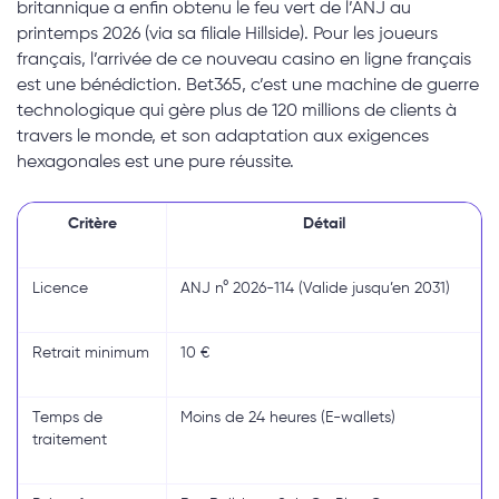
britannique a enfin obtenu le feu vert de l’ANJ au
printemps 2026 (via sa filiale Hillside). Pour les joueurs
français, l’arrivée de ce nouveau casino en ligne français
est une bénédiction. Bet365, c’est une machine de guerre
technologique qui gère plus de 120 millions de clients à
travers le monde, et son adaptation aux exigences
hexagonales est une pure réussite.
Critère
Détail
Licence
ANJ n° 2026-114 (Valide jusqu’en 2031)
Retrait minimum
10 €
Temps de
Moins de 24 heures (E-wallets)
traitement