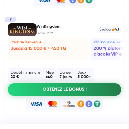
WinKingdom
Évaluer
4.1
Fondé : 2026
Pack de Bienvenue
VIP Bonus de Bienven
Jusqu’à 15 000 € + 450 TG
200 % plafonné à
d’accès VIP en e
Dépôt minimum
Mise
Durée
Jeux
20 €
x40
7 jours
5 000+
OBTENEZ LE BONUS !