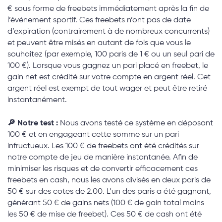
€ sous forme de freebets immédiatement après la fin de
l’événement sportif. Ces freebets n’ont pas de date
d’expiration (contrairement à de nombreux concurrents)
et peuvent être misés en autant de fois que vous le
souhaitez (par exemple, 100 paris de 1 € ou un seul pari de
100 €). Lorsque vous gagnez un pari placé en freebet, le
gain net est crédité sur votre compte en argent réel. Cet
argent réel est exempt de tout wager et peut être retiré
instantanément.
🔎 Notre test :
Nous avons testé ce système en déposant
100 € et en engageant cette somme sur un pari
infructueux. Les 100 € de freebets ont été crédités sur
notre compte de jeu de manière instantanée. Afin de
minimiser les risques et de convertir efficacement ces
freebets en cash, nous les avons divisés en deux paris de
50 € sur des cotes de 2.00. L’un des paris a été gagnant,
générant 50 € de gains nets (100 € de gain total moins
les 50 € de mise de freebet). Ces 50 € de cash ont été