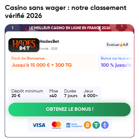
Casino sans wager : notre classement
vérifié 2026
HadesBet
Évaluer
4.9
Fondé : 2025
Pack de Bienvenue
Bonus sur le premier 
Jusqu'à 15 000 € + 300 TG
100 % jusqu'à 2 
Dépôt minimum
Mise
Durée
Jeux
20 €
x40
7 jours
6 000+
OBTENEZ LE BONUS !