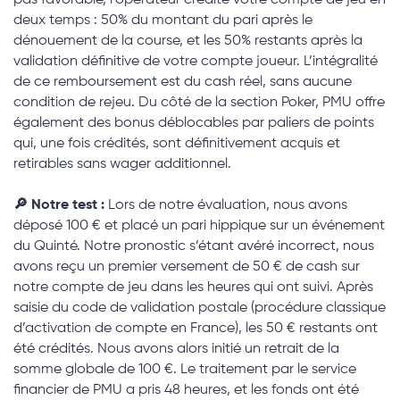
deux temps : 50% du montant du pari après le
dénouement de la course, et les 50% restants après la
validation définitive de votre compte joueur. L’intégralité
de ce remboursement est du cash réel, sans aucune
condition de rejeu. Du côté de la section Poker, PMU offre
également des bonus déblocables par paliers de points
qui, une fois crédités, sont définitivement acquis et
retirables sans wager additionnel.
🔎 Notre test :
Lors de notre évaluation, nous avons
déposé 100 € et placé un pari hippique sur un événement
du Quinté. Notre pronostic s’étant avéré incorrect, nous
avons reçu un premier versement de 50 € de cash sur
notre compte de jeu dans les heures qui ont suivi. Après
saisie du code de validation postale (procédure classique
d’activation de compte en France), les 50 € restants ont
été crédités. Nous avons alors initié un retrait de la
somme globale de 100 €. Le traitement par le service
financier de PMU a pris 48 heures, et les fonds ont été