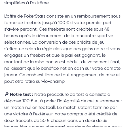
simplifiées à l’extrême.
L’offre de PokerStars consiste en un remboursement sous
forme de freebets jusqu’à 100 € si votre premier pari
s’avère perdant. Ces freebets sont crédités sous 48
heures après le dénouement de la rencontre sportive
sélectionnée. La conversion de ces crédits de jeu
s’effectue selon la règle classique des gains nets : si vous
engagez un freebet et que le pari est gagnant, le
montant de la mise bonus est déduit du versement final,
ne laissant que le bénéfice net en cash sur votre compte
joueur. Ce cash est libre de tout engagement de mise et
peut être retiré sur-le-champ.
🔎 Notre test :
Notre procédure de test a consisté à
déposer 100 € et à parier l’intégralité de cette somme sur
un match nul en football. Le match s’étant terminé par
une victoire à l’extérieur, notre compte a été crédité de
deux freebets de 50 € chacun dans un délai de 36