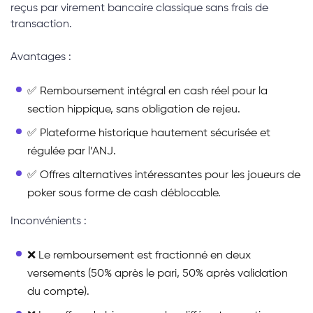
reçus par virement bancaire classique sans frais de
transaction.
Avantages :
✅ Remboursement intégral en cash réel pour la
section hippique, sans obligation de rejeu.
✅ Plateforme historique hautement sécurisée et
régulée par l’ANJ.
✅ Offres alternatives intéressantes pour les joueurs de
poker sous forme de cash déblocable.
Inconvénients :
❌ Le remboursement est fractionné en deux
versements (50% après le pari, 50% après validation
du compte).