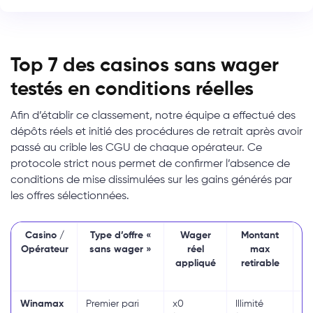
Top 7 des casinos sans wager
testés en conditions réelles
Afin d’établir ce classement, notre équipe a effectué des
dépôts réels et initié des procédures de retrait après avoir
passé au crible les CGU de chaque opérateur. Ce
protocole strict nous permet de confirmer l’absence de
conditions de mise dissimulées sur les gains générés par
les offres sélectionnées.
Casino /
Type d’offre «
Wager
Montant
D
Opérateur
sans wager »
réel
max
appliqué
retirable
c
Winamax
Premier pari
x0
Illimité
1 