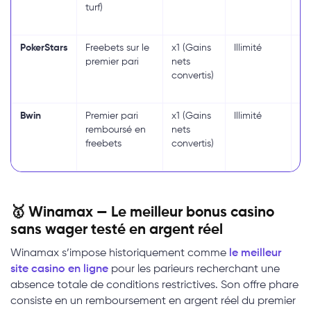
turf)
PokerStars
Freebets sur le
x1 (Gains
Illimité
2 
premier pari
nets
convertis)
Bwin
Premier pari
x1 (Gains
Illimité
2 
remboursé en
nets
freebets
convertis)
🥇 Winamax — Le meilleur bonus casino
sans wager testé en argent réel
Winamax s’impose historiquement comme
le meilleur
site casino en ligne
pour les parieurs recherchant une
absence totale de conditions restrictives. Son offre phare
consiste en un remboursement en argent réel du premier