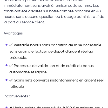
Nous avons pu demander un retrait bancaire
immédiatement sans avoir à remiser cette somme. Les
fonds ont été crédités sur notre compte bancaire en 48
heures sans aucune question ou blocage administratif de
la part du service client.
Avantages :
✅ Véritable bonus sans condition de mise accessible
sans avoir à effectuer de dépôt d’argent réel au
préalable.
✅ Processus de validation et de crédit du bonus
automatisé et rapide.
✅ Gains nets convertis instantanément en argent réel
retirable.
Inconvénients :