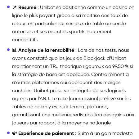
📌
Résumé
: Unibet se positionne comme un casino en
ligne le plus payant grâce à sa maîtrise des taux de
retour, en particulier sur ses jeux de table de cercle
autorisés et ses marchés sportifs hautement
compétitifs.
📊
Analyse de la rentabilité
: Lors de nos tests, nous
avons constaté que les jeux de Blackjack d’Unibet
maintiennent un TRJ théorique rigoureux de 99,50 % si
la stratégie de base est appliquée. Contrairement à
d’autres plateformes qui appliquent des marges
cachées, Unibet préserve l’intégrité de ses logiciels
agréés par l’ANJ. Le rake (commission) prélevé sur les
tables de poker y est strictement plafonné,
garantissant une meilleure redistribution des gains aux
joueurs par rapport à la moyenne nationale.
💸
Expérience de paiement
: Suite à un gain modeste