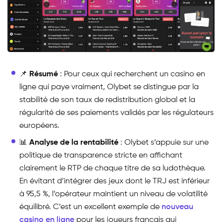
📌
Résumé
: Pour ceux qui recherchent un casino en
ligne qui paye vraiment, Olybet se distingue par la
stabilité de son taux de redistribution global et la
régularité de ses paiements validés par les régulateurs
européens.
📊
Analyse de la rentabilité
: Olybet s’appuie sur une
politique de transparence stricte en affichant
clairement le RTP de chaque titre de sa ludothèque.
En évitant d’intégrer des jeux dont le TRJ est inférieur
à 95,5 %, l’opérateur maintient un niveau de volatilité
équilibré. C’est un excellent exemple de
nouveau
casino en ligne
pour les joueurs français qui