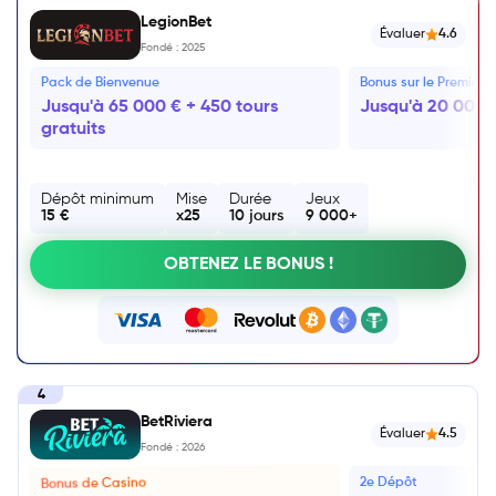
LegionBet
Évaluer
4.6
Fondé : 2025
Pack de Bienvenue
Bonus sur le Premier 
Jusqu'à 65 000 € + 450 tours
Jusqu'à 20 000 
gratuits
Dépôt minimum
Mise
Durée
Jeux
15 €
x25
10 jours
9 000+
OBTENEZ LE BONUS !
BetRiviera
Évaluer
4.5
Fondé : 2026
Bonus de Casino
2e Dépôt