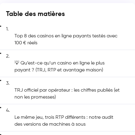
Table des matières
Top 8 des casinos en ligne payants testés avec
100 € réels
💡 Qu’est-ce qu’un casino en ligne le plus
payant ? (TRJ, RTP et avantage maison)
TRJ officiel par opérateur : les chiffres publiés (et
non les promesses)
Le même jeu, trois RTP différents : notre audit
des versions de machines à sous