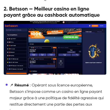
2. Betsson — Meilleur casino en ligne
payant grâce au cashback automatique
📌
Résumé
: Opérant sous licence européenne,
Betsson s’impose comme un casino en ligne payant
majeur grâce à une politique de fidélité agressive qui
restitue directement une partie des pertes aux