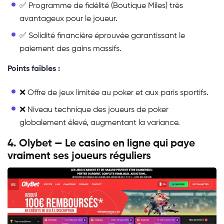
✅ Programme de fidélité (Boutique Miles) très
avantageux pour le joueur.
✅ Solidité financière éprouvée garantissant le
paiement des gains massifs.
Points faibles :
❌ Offre de jeux limitée au poker et aux paris sportifs.
❌ Niveau technique des joueurs de poker
globalement élevé, augmentant la variance.
4. Olybet — Le casino en ligne qui paye
vraiment ses joueurs réguliers