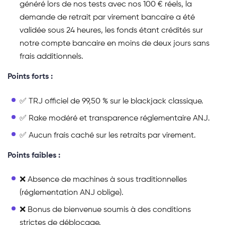
généré lors de nos tests avec nos 100 € réels, la
demande de retrait par virement bancaire a été
validée sous 24 heures, les fonds étant crédités sur
notre compte bancaire en moins de deux jours sans
frais additionnels.
Points forts :
✅ TRJ officiel de 99,50 % sur le blackjack classique.
✅ Rake modéré et transparence réglementaire ANJ.
✅ Aucun frais caché sur les retraits par virement.
Points faibles :
❌ Absence de machines à sous traditionnelles
(réglementation ANJ oblige).
❌ Bonus de bienvenue soumis à des conditions
strictes de déblocage.